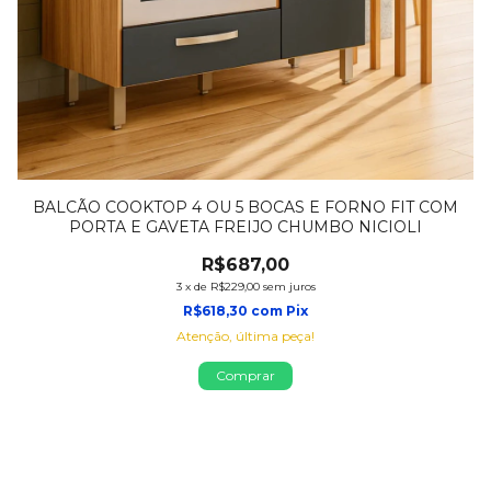
BALCÃO COOKTOP 4 OU 5 BOCAS E FORNO FIT COM
B
PORTA E GAVETA FREIJO CHUMBO NICIOLI
R$687,00
3
x
de
R$229,00
sem juros
R$618,30
com
Pix
Atenção, última peça!