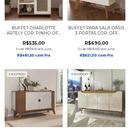
BUFFET CHARLOTTE
BUFFET PARA SALA OÁSIS
ARTELY COR: PINHO OFF
3 PORTAS COR: OFF
WHITE
WHITE C/ CINAMOMO
R$535,00
R$690,00
3
x
de
R$178,33
sem juros
3
x
de
R$230,00
sem juros
R$481,50
com
Pix
R$621,00
com
Pix
ESGOTADO
ESGOTADO