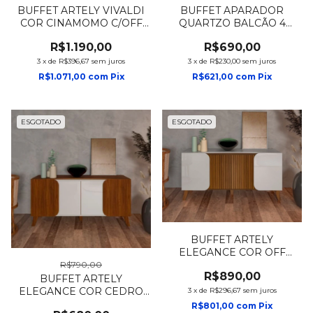
BUFFET ARTELY VIVALDI
BUFFET APARADOR
COR CINAMOMO C/OFF
QUARTZO BALCÃO 4
WHITE
PORTAS NATURE/OFF
R$1.190,00
R$690,00
WHITE - HENN
3
x
de
R$396,67
sem juros
3
x
de
R$230,00
sem juros
R$1.071,00
com
Pix
R$621,00
com
Pix
ESGOTADO
ESGOTADO
BUFFET ARTELY
ELEGANCE COR OFF
WHITE/ PINHO RIPADO
R$790,00
R$890,00
BUFFET ARTELY
ELEGANCE COR CEDRO
3
x
de
R$296,67
sem juros
C/OFF WHITE
R$801,00
com
Pix