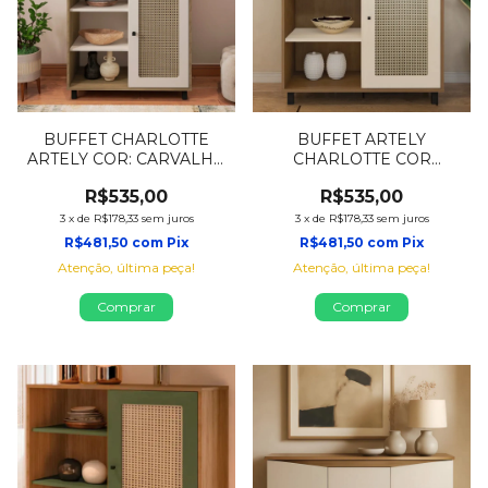
BUFFET CHARLOTTE
BUFFET ARTELY
ARTELY COR: CARVALHO
CHARLOTTE COR
OFF WHITE
CINAMOMO C/OFF WHITE
R$535,00
R$535,00
3
x
de
R$178,33
sem juros
3
x
de
R$178,33
sem juros
R$481,50
com
Pix
R$481,50
com
Pix
Atenção, última peça!
Atenção, última peça!