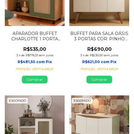
APARADOR BUFFET
BUFFET PARA SALA OÁSIS
CHARLOTTE 1 PORTA
3 PORTAS COR: PINHO
CARVALHO/MENTA -
C/OFF WHITE
R$535,00
R$690,00
ARTELY MÓVEIS
3
x
de
R$178,33
sem juros
3
x
de
R$230,00
sem juros
R$481,50
com
Pix
R$621,00
com
Pix
Atenção, última peça!
Atenção, última peça!
ESGOTADO
ESGOTADO