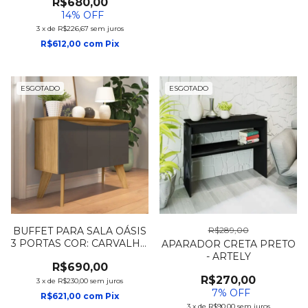
R$680,00
14
% OFF
3
x
de
R$226,67
sem juros
R$612,00
com
Pix
ESGOTADO
ESGOTADO
BUFFET PARA SALA OÁSIS
R$289,00
3 PORTAS COR: CARVALHO
APARADOR CRETA PRETO
C/GRAFITE
- ARTELY
R$690,00
R$270,00
3
x
de
R$230,00
sem juros
7
% OFF
R$621,00
com
Pix
3
x
de
R$90,00
sem juros