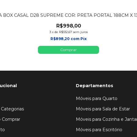
 BOX CASAL D28 SUPREME COR: PRETA PORTAL 188CM X 
R$998,00
3
x
de
R$332,67
sem juros
R$898,20
com
Pix
tucional
Departamentos
Móveis para Quarto
 Categorias
Móveis para Sala de Estar
 Comprar
Móveis para Cozinha e Janta
to
Móveis para Escritório