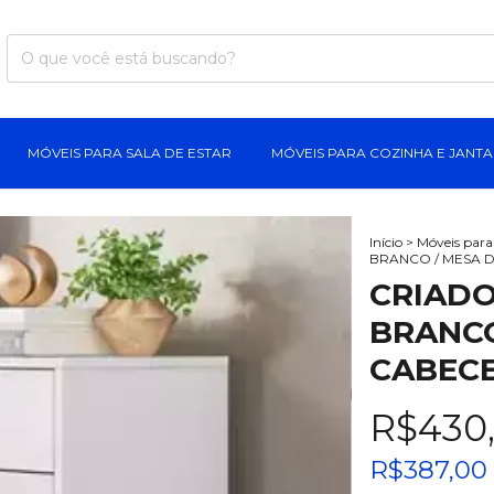
MÓVEIS PARA SALA DE ESTAR
MÓVEIS PARA COZINHA E JANT
Início
>
Móveis par
BRANCO / MESA 
CRIADO
BRANCO
CABECE
R$430
R$387,00