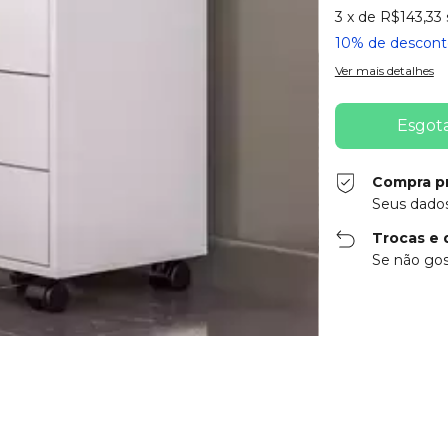
3
x de
R$143,33
10% de descont
Ver mais detalhes
Compra p
Seus dados
Trocas e 
Se não gos