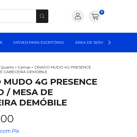
0
AR
MÓVEIS PARA ESCRITÓRIO
ÁREA DE SERVIÇO
MÓVEIS
a Quarto
>
Camas
>
CRIADO MUDO 4G PRESENCE
DE CABECEIRA DEMÓBILE
 MUDO 4G PRESENCE
 / MESA DE
IRA DEMÓBILE
,00
com
Pix