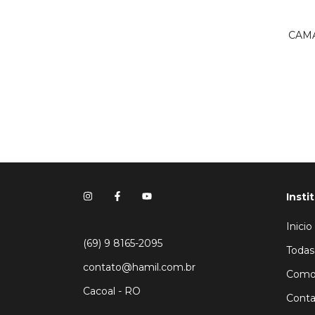
CAMA
Insti
Inicio
(69) 9 8165-2095
Todas
contato@hamil.com.br
Como
Cacoal - RO
Conta