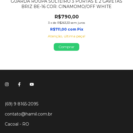
GUARDA ROUPA SOLTEIRO 3 PORTAS E 2 GAVETAS
BRIZ BE-16 COR: CINAMOMO/OFF WHITE
R$790,00
3
x
de
R$263,33
sem juros
R$711,00
com
Pix
Atenção, última peça!
(69) 9 8165-2095
contato@hamil.com.br
Cacoal - RO