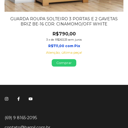
GUARDA ROUPA SOLTEIRO 3 PORTAS E 2 GAVETAS
BRIZ BE-16 COR: CINAMOMO/OFF WHITE
R$790,00
3
x
de
R$263,33
sem juros
R$711,00
com
Pix
Atenção, última peça!
(69) 9 8165-2095
contato@hamil.com.br