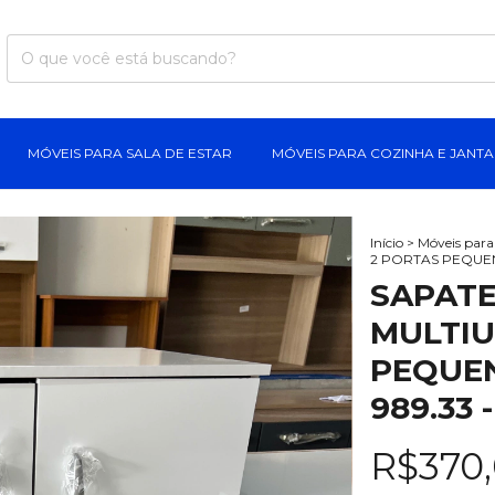
MÓVEIS PARA SALA DE ESTAR
MÓVEIS PARA COZINHA E JANT
Início
>
Móveis par
2 PORTAS PEQUEN
SAPATE
MULTIU
PEQUEN
989.33
R$370