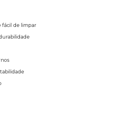
 fácil de limpar
 durabilidade
rnos
stabilidade
o