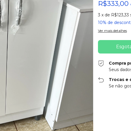
R$333,00
3
x de
R$123,33
10% de descont
Ver mais detalhes
Compra p
Seus dados
Trocas e 
Se não gos