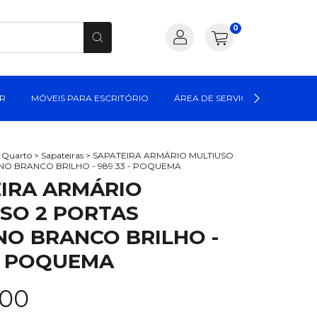
0
AR
MÓVEIS PARA ESCRITÓRIO
ÁREA DE SERVIÇO
MÓVEIS
a Quarto
>
Sapateiras
>
SAPATEIRA ARMÁRIO MULTIUSO
O BRANCO BRILHO - 989.33 - POQUEMA
IRA ARMÁRIO
SO 2 PORTAS
O BRANCO BRILHO -
 - POQUEMA
,00