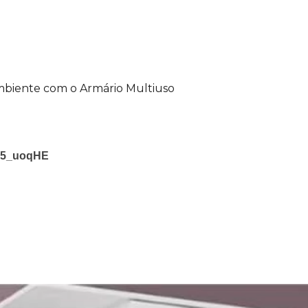
ambiente com o Armário Multiuso
sY5_uoqHE